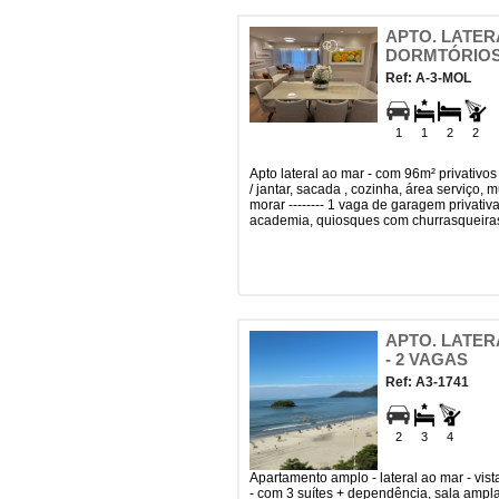
APTO. LATERA
DORMTÓRIOS
Ref: A-3-MOL
1
1
2
2
apto lateral ao mar - com 96m² privativos ------ 1 suíte + 2 dormitórios, sala estar
/ jantar, sacada , cozinha, área serviço, 
morar -------- 1 vaga de garagem privativa 
academia, quiosques com churrasqueiras, p
APTO. LATERA
- 2 VAGAS
Ref: A3-1741
2
3
4
apartamento amplo - lateral ao mar - vista mar - centro - com 172m² privativos --
- com 3 suítes + dependência, sala ampla 