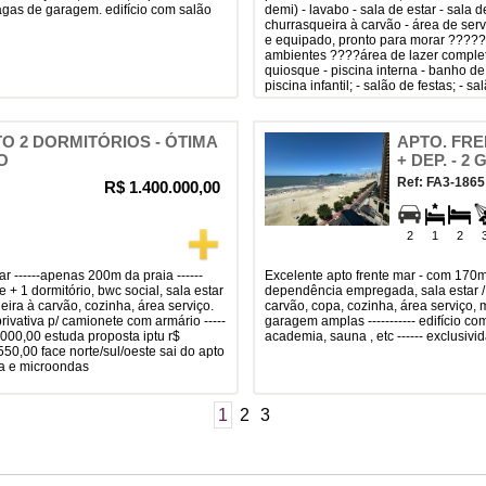
vagas de garagem. edifício com salão
demi) - lavabo - sala de estar - sala 
churrasqueira à carvão - área de ser
e equipado, pronto para morar ????
ambientes ????área de lazer complet
quiosque - piscina interna - banho d
piscina infantil; - salão de festas; - s
 2 DORMITÓRIOS - ÓTIMA
APTO. FREN
O
+ DEP. - 
Ref: FA3-1865
R$ 1.400.000,00
2
1
2
excelente apto frente mar - com 170m² privativos ------ 1 suíte + 2 dormitórios +
e + 1 dormitório, bwc social, sala estar
dependência empregada, sala estar /
eira à carvão, cozinha, área serviço.
carvão, copa, cozinha, área serviço, m
rivativa p/ camionete com armário -----
garagem amplas ----------- edifício com
0.000,00 estuda proposta iptu r$
academia, sauna , etc ------ exclusivi
0,00 face norte/sul/oeste sai do apto
pa e microondas
1
2
3