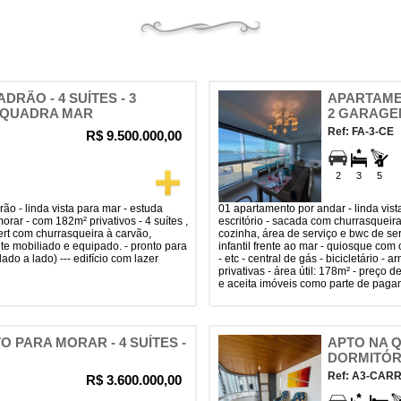
DRÃO - 4 SUÍTES - 3
APARTAMEN
 QUADRA MAR
2 GARAGE
Ref: FA-3-CE
R$ 9.500.000,00
2
3
5
01 apartamento por andar - linda vista de toda a orla - 03 suítes - lavabo -
rar - com 182m² privativos - 4 suítes ,
escritório - sacada com churrasqueira
mert com churrasqueira à carvão,
cozinha, área de serviço e bwc de serv
nte mobiliado e equipado. - pronto para
infantil frente ao mar - quiosque com
ado a lado) --- edifício com lazer
- etc - central de gás - bicicletário -
privativas - área útil: 178m² - preço 
e aceita imóveis como parte de paga
O PARA MORAR - 4 SUÍTES -
APTO NA Q
DORMITÓR
Ref: A3-CAR
R$ 3.600.000,00