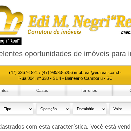
lentes oportunidades de imóveis para i
(47) 3367-1821 / (47) 99983-5256 imobreal@edireal.com.br
Rua 904, nº 330 - SL 4 - Balneário Camboriú - SC
ntos
Casas
Terrenos
astrados com esta característica. Você está vend