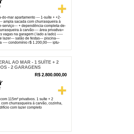
4
r--- ampla sacada com churrasqueira à
de-serviço--- + dependência-completa-de-
rasqueira à carvão---- área privativa=
as vagas na garagem ( lado a lado) -----
 lazer--- salão de festas--- piscina---
 ---- condomínio r$ 1.200,00---- iptu-
RAL AO MAR - 1 SUÍTE + 2
OS - 2 GARAGENS
R$ 2.800.000,00
2
da com churrasqueira á carvão, cozinha,
edifício com lazer completo