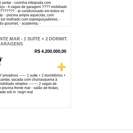
de jantar - cozinha integrada com
viço - 4 vagas de garagem ???? mobiliado
???????? - ar condicionado em todos os
a: - piscina ampla aquecida, com
e sol molhado com espreguiçadeiras; -
alão gourmet; - academia; -
TE MAR - 1 SUÍTE + 2 DORMIT.
2 GARAGENS
R$ 4.200.000,00
3
 jantar, sacada com churrasqueira à
obiliado simples -------- 2 vagas de
 piscina frente mar - salão de festas,
dade edi m. negri real