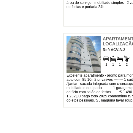
área de serviço - mobiliado simples - 2 
de festas e portaria 24h.
APARTAMENTO
LOCALIZAÇÃ
Ref: ACV-A-2
1
1
1
2
excelente aparatmento - pronto para morar ------apenas 200m da praia ------
apto com 85,10m2 privativos -------- 1 suít
/ jantar , sacada integrada com churrasqu
mobiliado e equipado -------- 1 garagem p
edifício com salão de festas ----- r$ 1.49
1.232,00 pago todo 2025 condomínio r$ 55
objetos pessoais, tv , máquina lavar rou