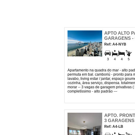
APTO ALTO PA
GARAGENS -
Ref: A4-NYB
3
4
4
5
apartamento na quadra do mar - alto padrão - linda vista para mar - estuda
permuta em bal. camboriú - pronto para mo
lavabo, living estar / jantar, espaço gou
cozinha, área serviço, dispensa. totalme
morar -- 3 vagas de garagem privativas ( l
completíssimo - alto padrão ---
APTO. PRONT
3 GARAGENS
Ref: A4-LB