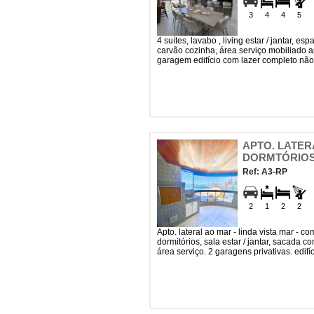
3
4
4
5
4 suítes, lavabo , living estar / jantar, espaço gourmet com churrasqueira à
carvão cozinha, área serviço mobiliado 
garagem edifício com lazer completo não
APTO. LATERA
DORMTÓRIOS
Ref: A3-RP
2
1
2
2
apto. lateral ao mar - linda vista mar - com 115m² privativos. 1 suíte + 2
dormitórios, sala estar / jantar, sacada 
área serviço. 2 garagens privativas. edif