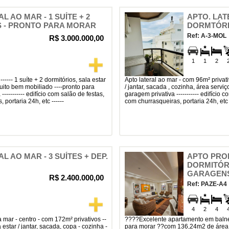
L AO MAR - 1 SUÍTE + 2
APTO. LATE
 - PRONTO PARA MORAR
DORMTÓRI
Ref: A-3-MOL
R$ 3.000.000,00
1
1
2
apto lateral ao mar - com 96m² privativos ------ 1 suíte + 2 dormitórios, sala estar
muito bem mobiliado ----pronto para
/ jantar, sacada , cozinha, área serviç
----------- edifício com salão de festas,
garagem privativa ----------- edifício
ortaria 24h, etc ------
com churrasqueiras, portaria 24h, etc -
L AO MAR - 3 SUÍTES + DEP.
APTO PRO
DORMITÓRIO
GARAGEN
R$ 2.400.000,00
Ref: PAZE-A4
4
2
4
????excelente apartamento em balneário camboriú à venda??????????pronto
estar / jantar, sacada, copa - cozinha -
para morar ??com 136,24m2 de área pri