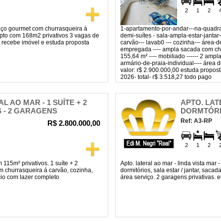
2
1
2
1-apartamento-por-andar---na-quadra-do-mar apartamento --- 1-suíte + +2-
apto com 168m2 privativos 3 vagas de
demi-suítes - sala-ampla-estar-janta
 recebe imóvel e estuda proposta
carvão--- lavab0 --- cozinha--- área-
empregada ---- ampla sacada com chur
155,64 m² ---- mobiliado ------ 2 ampl
armário-de-praia-individual---- área de
valor: r$ 2.900.000,00 estuda proposta
2026- total- r$ 3.518,27 todo pago
L AO MAR - 1 SUÍTE + 2
APTO. LATE
 - 2 GARAGENS
DORMTÓRI
Ref: A3-RP
R$ 2.800.000,00
2
1
2
apto. lateral ao mar - linda vista mar - com 115m² privativos. 1 suíte + 2
com churrasqueira á carvão, cozinha,
dormitórios, sala estar / jantar, saca
ício com lazer completo
área serviço. 2 garagens privativas. 