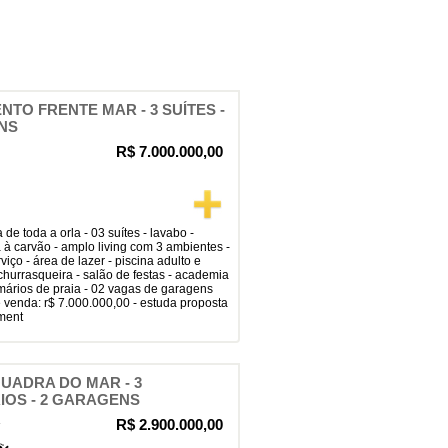
TO FRENTE MAR - 3 SUÍTES -
NS
R$ 7.000.000,00
 à carvão - amplo living com 3 ambientes -
iço - área de lazer - piscina adulto e
 churrasqueira - salão de festas - academia
 armários de praia - 02 vagas de garagens
de venda: r$ 7.000.000,00 - estuda proposta
ment
UADRA DO MAR - 3
IOS - 2 GARAGENS
R
R$ 2.900.000,00